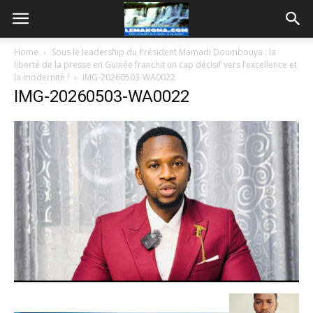
Home
Sous le leadership du Président Mamadi Doumbouya : la
liberté de la presse en Guinée franchit un cap décisif vers l’excellence et
la modernité !
IMG-20260503-WA0022
IMG-20260503-WA0022