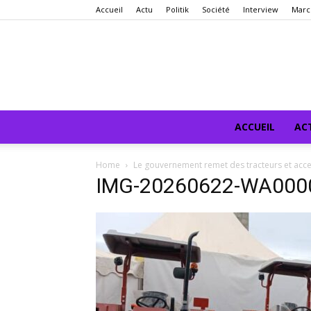
Accueil
Actu
Politik
Société
Interview
Marc
ACCUEIL
AC
Home
Le gouvernement remet des tracteurs et acces
IMG-20260622-WA000