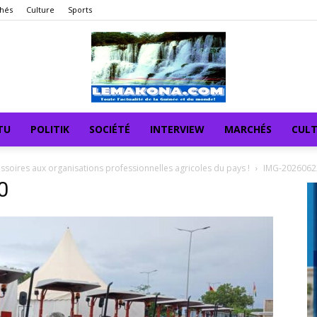
hés
Culture
Sports
TU
POLITIK
SOCIÉTÉ
INTERVIEW
MARCHÉS
CUL
soires aux organisations professionnelles agricoles du pays !
IMG-202606
0