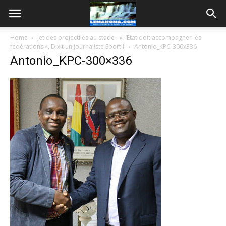
Home
Jet des projectiles au stade : « l’Etat doit accompagner les
fédérations », Dixit un journaliste Sportif
Antonio_KPC-300x336
Antonio_KPC-300×336