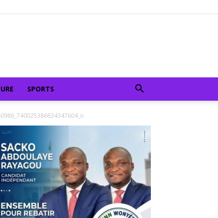
TURE
SPORTS
80986_740025386634347604_n
_n