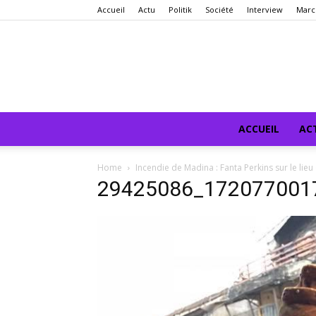
Accueil
Actu
Politik
Société
Interview
Marc
ACCUEIL
AC
Home
Incendie de Madina : Fanta Perkins sur le li
29425086_172077001