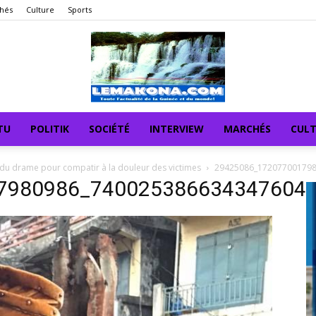
hés
Culture
Sports
TU
POLITIK
SOCIÉTÉ
INTERVIEW
MARCHÉS
CUL
eu du drame pour compatir à la douleur des victimes
29425086_17207700179
7980986_740025386634347604