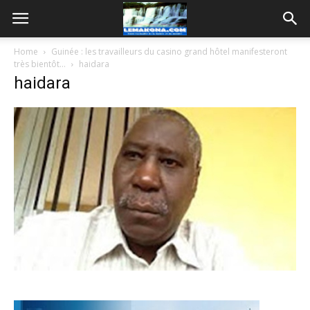
Home
Guinée : les travailleurs du casino grand hôtel manifesteront
très bientôt…
haidara
haidara