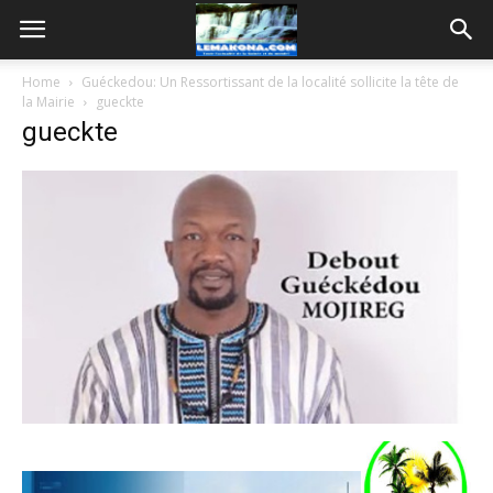
Home
Guéckedou: Un Ressortissant de la localité sollicite la tête de
la Mairie
gueckte
gueckte