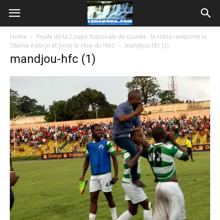
Home
Finale de la Coupe Nationale de Guinée : le Hafia remporte la
58ème édition et brise le rêve du HAC
mandjou-hfc (1)
mandjou-hfc (1)