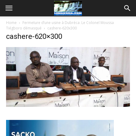
Home
Fermeture d’une usine à Dubréca: Le Colonel Moussa
Tiégboro démasqué
cashere-620x300
cashere-620×300