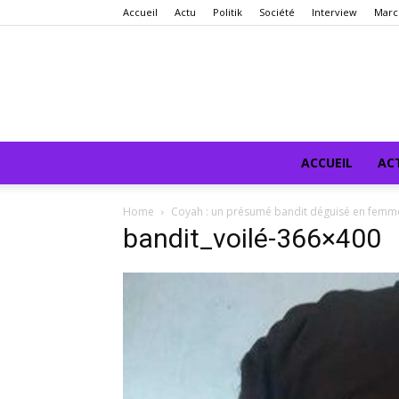
Accueil
Actu
Politik
Société
Interview
Marc
ACCUEIL
AC
Home
Coyah : un présumé bandit déguisé en femme
bandit_voilé-366×400