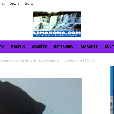
hés
Culture
Sports
TU
POLITIK
SOCIÉTÉ
INTERVIEW
MARCHÉS
CUL
 tombe dans les filets de la gendarmerie
bandit_voilé-366x400