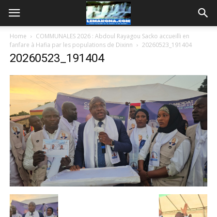
Home
COMMUNALES 2026 : Abdoul Rayagou Sacko accueilli en
fanfare à Hafia par les populations de Dixinn
20260523_191404
20260523_191404