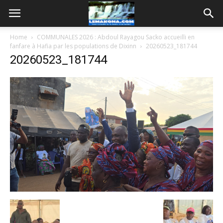
Home
COMMUNALES 2026 : Abdoul Rayagou Sacko accueilli en
fanfare à Hafia par les populations de Dixinn
20260523_181744
20260523_181744