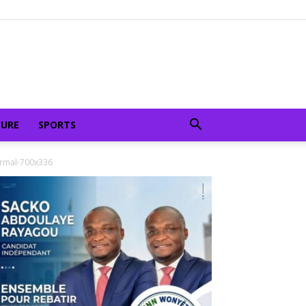
TURE
SPORTS
rmal-700x336