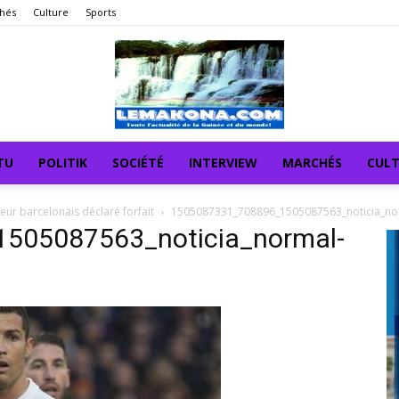
hés
Culture
Sports
TU
POLITIK
SOCIÉTÉ
INTERVIEW
MARCHÉS
CUL
eur barcelonais déclaré forfait
1505087331_708896_1505087563_noticia_no
505087563_noticia_normal-