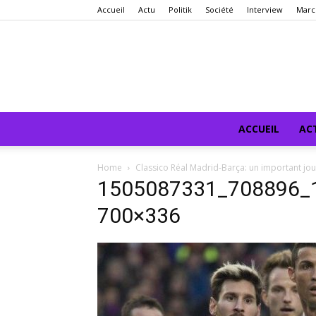
Accueil
Actu
Politik
Société
Interview
Marc
ACCUEIL
AC
Home
Classico Réal Madrid-Barça: un important jou
1505087331_708896_1
700×336