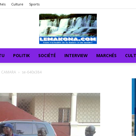
hés
Culture
Sports
TU
POLITIK
SOCIÉTÉ
INTERVIEW
MARCHÉS
CUL
sa CAMARA
se-640x384