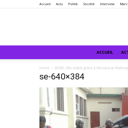
Accueil
Actu
Politik
Société
Interview
Marc
ACCUEIL
AC
Home
BOKE, ville stable grâce à Aboubacar Makis
se-640×384