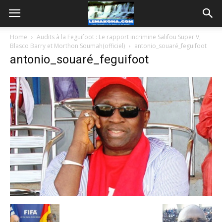
Home
Audits à la Feguifoot : Le rapport incrimine Salifou Super V,
Blasco Barry et Morthon Soumah(officiel)
antonio_souaré_feguifoot
antonio_souaré_feguifoot