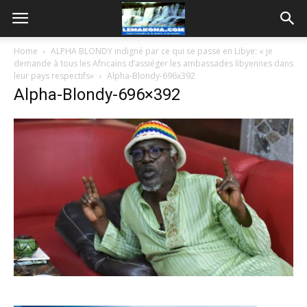
Home
ALPHA BLONDY indigné par ce qui se passe en Libye: « je
demande à tous les Africains d’assiéger les ambassades libyennes dans
leur pays respectifs»
Alpha-Blondy-696x392
Alpha-Blondy-696×392